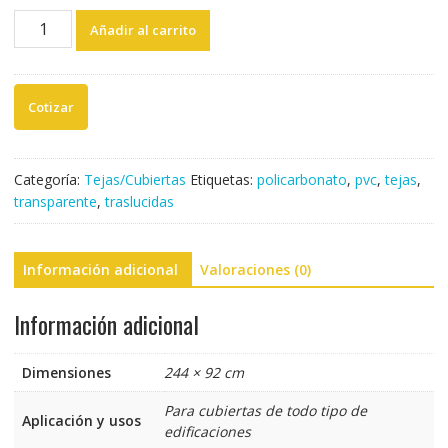
TEJA
Añadir al carrito
AJOVER
POLICARBONATO
TRANSPARENTE
#8
(UND)
cantidad
Categoría:
Tejas/Cubiertas
Etiquetas:
policarbonato
,
pvc
,
tejas
,
transparente
,
traslucidas
Información adicional
Valoraciones (0)
Información adicional
Dimensiones
244 × 92 cm
Para cubiertas de todo tipo de
Aplicación y usos
edificaciones