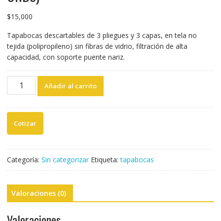
$
15,000
Tapabocas descartables de 3 pliegues y 3 capas, en tela no
tejida (polipropileno) sin fibras de vidrio, filtración de alta
capacidad, con soporte puente nariz.
TAPABOCAS
Añadir al carrito
DESECHABLES
(Caja
50
UNDS)
cantidad
Categoría:
Sin categorizar
Etiqueta:
tapabocas
Valoraciones (0)
Valoraciones