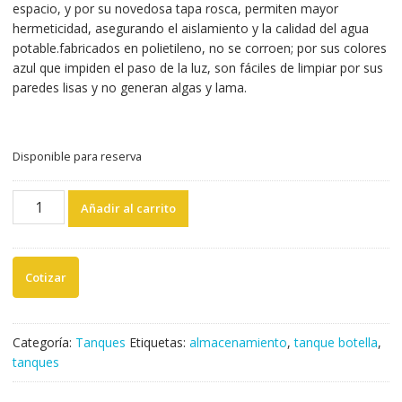
espacio, y por su novedosa tapa rosca, permiten mayor
hermeticidad, asegurando el aislamiento y la calidad del agua
potable.fabricados en polietileno, no se corroen; por sus colores
azul que impiden el paso de la luz, son fáciles de limpiar por sus
paredes lisas y no generan algas y lama.
Disponible para reserva
TANQUE
Añadir al carrito
BOTELLA
DE
600
LITROS
PAVCO
(UND)
cantidad
Categoría:
Tanques
Etiquetas:
almacenamiento
,
tanque botella
,
tanques