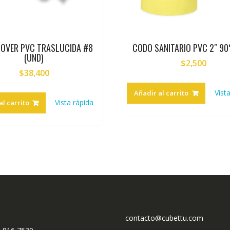
JOVER PVC TRASLUCIDA #8
CODO SANITARIO PVC 2″ 90
(UND)
$
2,500
$
38,400
Vist
Añadir al carrito
Vista rápida
al carrito
contacto@cubettu.com