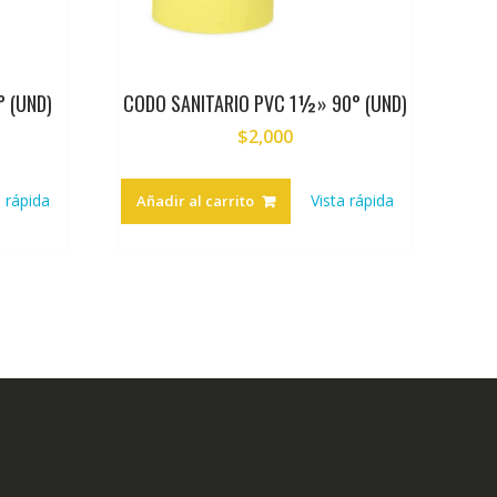
° (UND)
CODO SANITARIO PVC 1½» 90° (UND)
$
2,000
a rápida
Vista rápida
Añadir al carrito