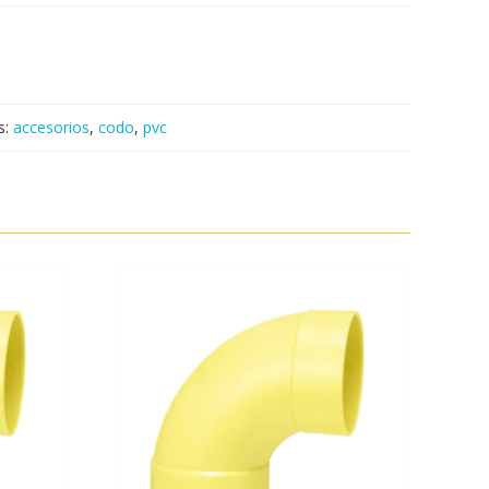
s:
accesorios
,
codo
,
pvc