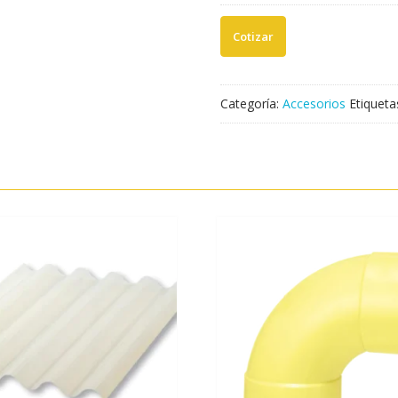
3"
90°
(UND)
cantidad
Categoría:
Accesorios
Etiqueta