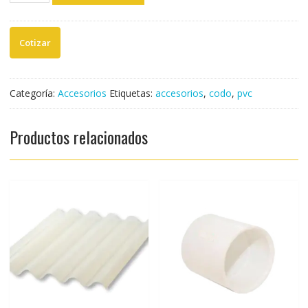
SANITARIO
PVC
3
X
2"
(UND)
Categoría:
Accesorios
Etiquetas:
accesorios
,
codo
,
pvc
cantidad
Productos relacionados