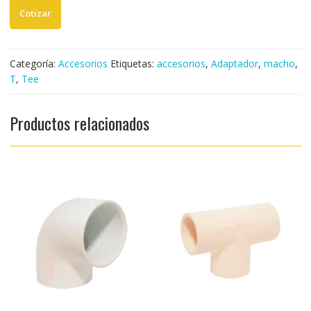
HEMBRA
PESADO
(UND)
cantidad
Categoría:
Accesorios
Etiquetas:
accesorios
,
Adaptador
,
macho
,
T
,
Tee
Productos relacionados