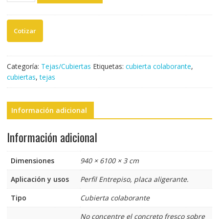
COLABORANTE
CAL
22
(1,07mts
x
6,10
Categoría:
Tejas/Cubiertas
Etiquetas:
cubierta colaborante
,
mts)
cubiertas
,
tejas
cantidad
Información adicional
Información adicional
Dimensiones
940 × 6100 × 3 cm
Aplicación y usos
Perfil Entrepiso, placa aligerante.
Tipo
Cubierta colaborante
No concentre el concreto fresco sobre