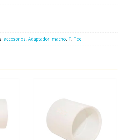
s:
accesorios
,
Adaptador
,
macho
,
T
,
Tee