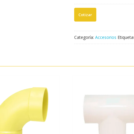
PRESIÓN
1/2"
HEMBRA
PESADO
(10
UND)
Categoría:
Accesorios
Etiqueta
cantidad