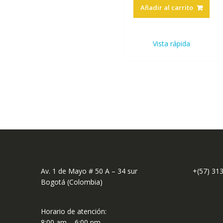
Añadir al carrito
Vista rápida
Av. 1 de Mayo # 50 A – 34 sur
+(57) 31
Bogotá (Colombia)
Horario de atención:
8:00 am – 6:00 pm