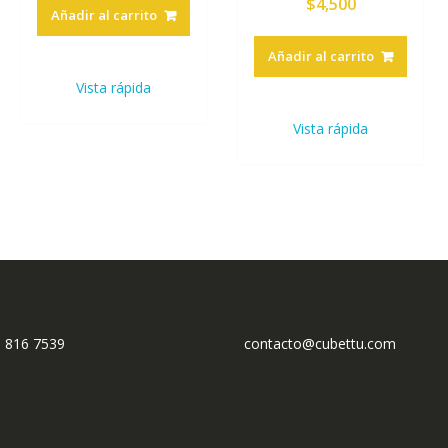
$
4,500
Añadir al carrito
Añadir al carrito
Vista rápida
Vista rápida
3 816 7539
contacto@cubettu.com