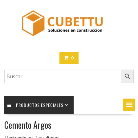
Saltar
contenido
0
PRODUCTOS ESPECIALES
Cemento Argos
Mostrando los 4 resultados